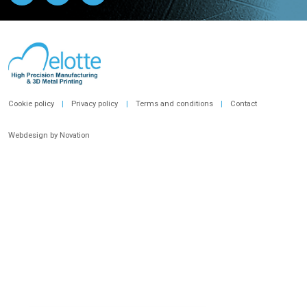
Footer
Cookie policy
Privacy policy
Terms and conditions
Contact
Webdesign by Novation