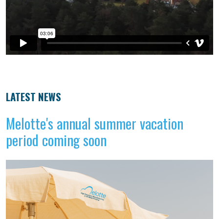
LATEST NEWS
Melotte's annual summer vacation
period coming soon