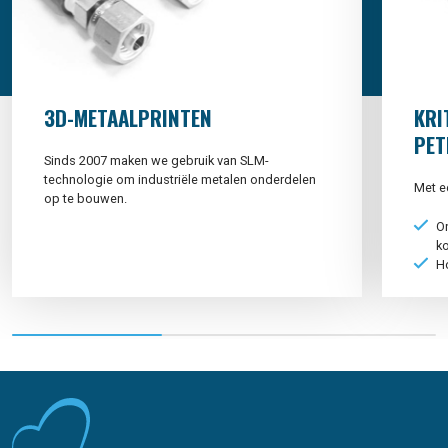
3D-METAALPRINTEN
KRI
PET
Sinds 2007 maken we gebruik van SLM-
technologie om industriële metalen onderdelen
Met e
op te bouwen.
On
k
H