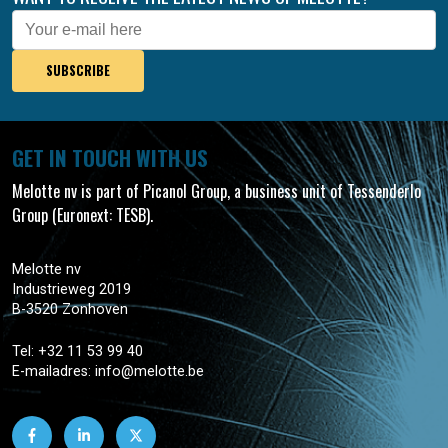
E-
mail
GET IN TOUCH WITH US
Melotte nv is part of Picanol Group, a business unit of Tessenderlo
Group (Euronext: TESB).
Melotte nv
Industrieweg 2019
B-3520 Zonhoven
Tel:
+32 11 53 99 40
E-mailadres:
info@melotte.be